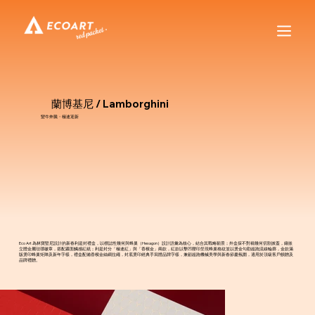
蘭博基尼 / Lamborghini
蠻牛奔騰・極速迎新
Eco Art 為林寶堅尼設計的新春利是封禮盒，以標誌性幾何與蜂巢（Hexagon）設計語彙為核心，結合其戰略願景；外盒採不對稱幾何切割掀蓋，鑲嵌
立體金屬琺瑯徽章，搭配霧面觸感紅紙；利是封分「極速紅」與「香檳金」兩款，紅款以擊凹壓印呈現蜂巢格紋並以燙金勾勒超跑流線輪廓，金款滿
版燙印蜂巢矩陣及新年字樣，禮盒配備香檳金絲綢拉繩，封底燙印經典手寫體品牌字樣，兼顧超跑機械美學與新春節慶氛圍，適用於頂級客戶饋贈及
品牌禮贈。