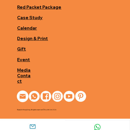
Red Packet Package
Case Study
Calendar
Design & Print
Gift
Event
Media
Conta
ct
Based in Hong Kong. All rights reserved © Eco Art Ltd 2026